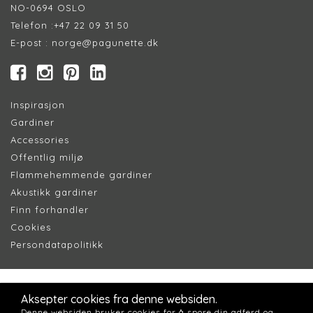
NO-0694 OSLO
Telefon :
+47 22 09 31 50
E-post :
norge@pagunette.dk
Inspirasjon
Gardiner
Accessories
Offentlig miljø
Flammehemmende gardiner
Akustikk gardiner
Finn forhandler
Cookie
s
Persondatapolitik
k
Aksepter cookies fra denne websiden.
Denne websiden bruker cookies for å spore din adferd og