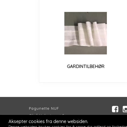
GARDINTILBEHØR
Pagunette NUF
Olaf Helsets vei 5
Aksepter cookies fra denne websiden.
Inspira
NO-0694 OSLO
Denne websiden bruker cookies for å spore din adferd og forbedre