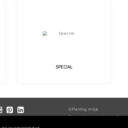
SPECIAL
Offentlig miljø
Flammehemmende gardiner
sjon
Akustikk gardiner
 din brukeropplevelse.