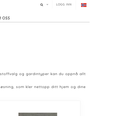
LOGG INN
 OSS
d stoffvalg og gardintyper kan du oppnå allt
v løsning, som kler nettopp ditt hjem og dine