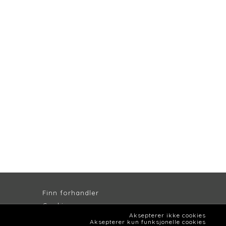
Finn forhandler
Cookie
s
Aksepterer ikke cookies
Persondatapolitik
k
Aksepterer kun funksjonelle cookies