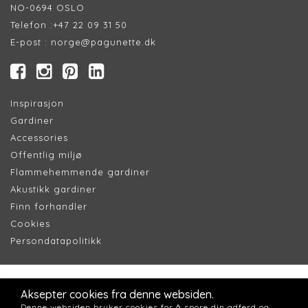
NO-0694 OSLO
Telefon :
+47 22 09 31 50
E-post :
norge@pagunette.dk
Inspirasjon
Gardiner
Accessories
Offentlig miljø
Flammehemmende gardiner
Akustikk gardiner
Finn forhandler
Cookie
s
Persondatapolitik
k
Aksepter cookies fra denne websiden.
Denne websiden bruker cookies for å spore din adferd og