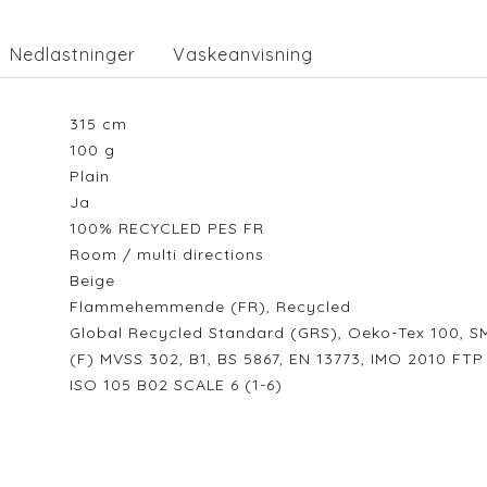
Nedlastninger
Vaskeanvisning
315
cm
100
g
Plain
Ja
100% RECYCLED PES FR
Room / multi directions
Beige
Flammehemmende (FR), Recycled
Global Recycled Standard (GRS), Oeko-Tex 100, S
(F) MVSS 302, B1, BS 5867, EN 13773, IMO 2010 FT
ISO 105 B02 SCALE 6 (1-6)