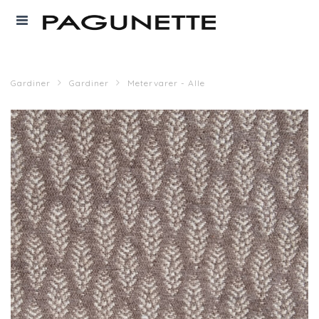
Gardiner
Gardiner
Metervarer - Alle