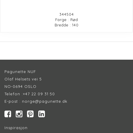
344504
Farge : Rød
Bredde : 140
Pagunette NUF
Olaf Helsets vei 5
NO-0694 OSLO
Telefon :
+47 22 09 31 50
E-post :
norge@pagunette.dk
Inspirasjon