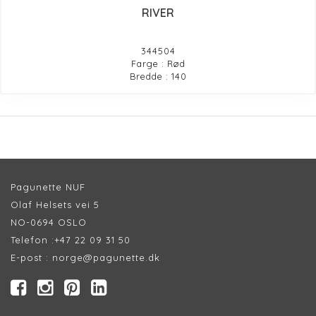
RIVER
344504
Farge : Rød
Bredde : 140
Pagunette NUF
Olaf Helsets vei 5
NO-0694 OSLO
Telefon :
+47 22 09 31 50
E-post :
norge@pagunette.dk