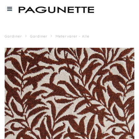
Gardiner
Gardiner
Metervarer - Alle