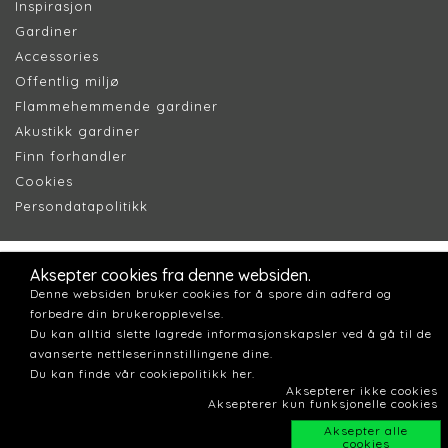
Inspirasjon
Gardiner
Accessories
Offentlig miljø
Flammehemmende gardiner
Akustikk gardiner
Finn forhandler
Cookie
s
Persondatapolitik
k
Aksepter cookies fra denne websiden.
Denne websiden bruker cookies for å spore din adferd og
forbedre din brukeropplevelse.
Du kan alltid slette lagrede informasjonskapsler ved å gå til de
avanserte nettleserinnstillingene dine.
Du kan finde vår cookiepolitikk her.
Aksepterer ikke cookies
Aksepterer kun funksjonelle cookies
Aksepter alle
cookies