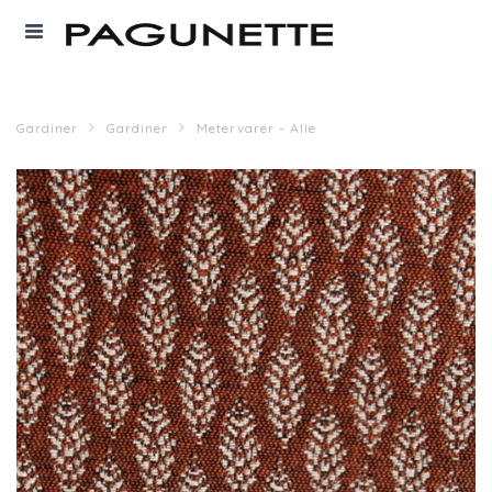
Gardiner
Gardiner
Metervarer - Alle