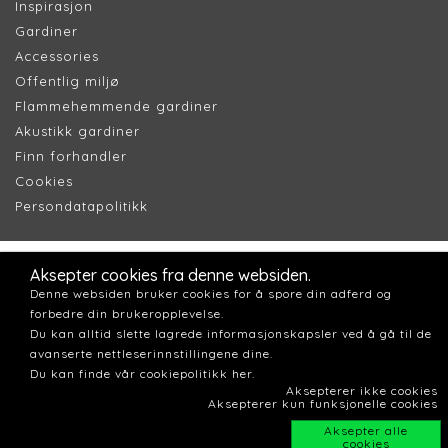
Inspirasjon
Gardiner
Accessories
Offentlig miljø
Flammehemmende gardiner
Akustikk gardiner
Finn forhandler
Cookie
s
Persondatapolitik
k
Aksepter cookies fra denne websiden.
Denne websiden bruker cookies for å spore din adferd og
forbedre din brukeropplevelse.
Du kan alltid slette lagrede informasjonskapsler ved å gå til de
avanserte nettleserinnstillingene dine.
Du kan finde vår cookiepolitikk her.
Aksepterer ikke cookies
Aksepterer kun funksjonelle cookies
Aksepter alle
cookies