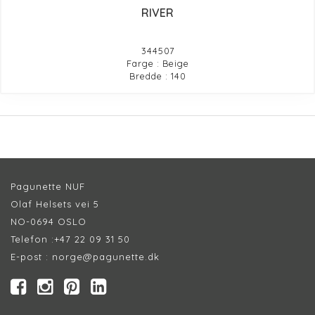
RIVER
344507
Farge : Beige
Bredde : 140
Pagunette NUF
Olaf Helsets vei 5
NO-0694 OSLO
Telefon :
+47 22 09 31 50
E-post :
norge@pagunette.dk