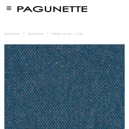
Gardiner
Gardiner
Metervarer - Alle