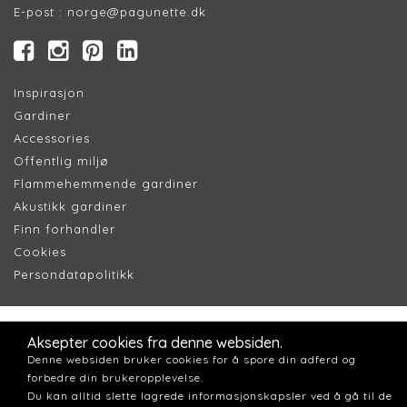
E-post :
norge@pagunette.dk
Inspirasjon
Gardiner
Accessories
Offentlig miljø
Flammehemmende gardiner
Akustikk gardiner
Finn forhandler
Cookie
s
Persondatapolitik
k
Aksepter cookies fra denne websiden.
Denne websiden bruker cookies for å spore din adferd og
forbedre din brukeropplevelse.
Du kan alltid slette lagrede informasjonskapsler ved å gå til de