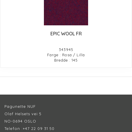
EPIC WOOL FR
343945
Farge : Rosa / Lilla
Bredde : 145
Pagunette NUF
Olaf Helsets vei 5
NO-0694 OSLO
Telefon :
+47 22 09 31 50