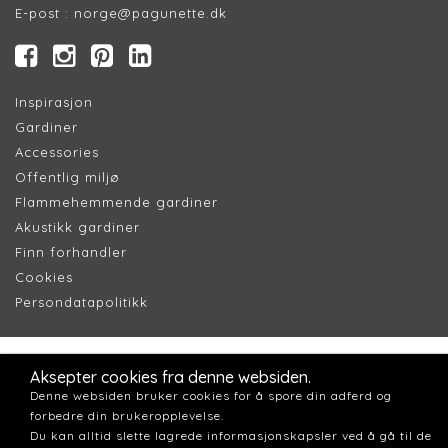
E-post :
norge@pagunette.dk
Inspirasjon
Gardiner
Accessories
Offentlig miljø
Flammehemmende gardiner
Akustikk gardiner
Finn forhandler
Cookie
s
Persondatapolitik
k
Aksepter cookies fra denne websiden.
Denne websiden bruker cookies for å spore din adferd og
forbedre din brukeropplevelse.
Du kan alltid slette lagrede informasjonskapsler ved å gå til de