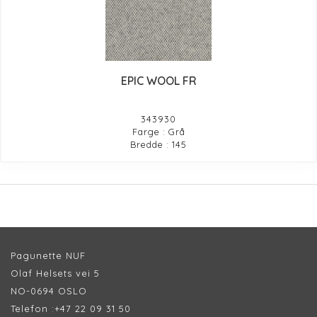
EPIC WOOL FR
343930
Farge : Grå
Bredde : 145
Pagunette NUF
Olaf Helsets vei 5
NO-0694 OSLO
Telefon :
+47 22 09 31 50