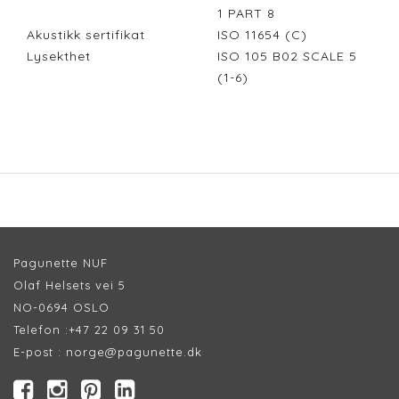
1 PART 8
Akustikk sertifikat
ISO 11654 (C)
Lysekthet
ISO 105 B02 SCALE 5
(1-6)
Pagunette NUF
Olaf Helsets vei 5
NO-0694 OSLO
Telefon :
+47 22 09 31 50
E-post :
norge@pagunette.dk