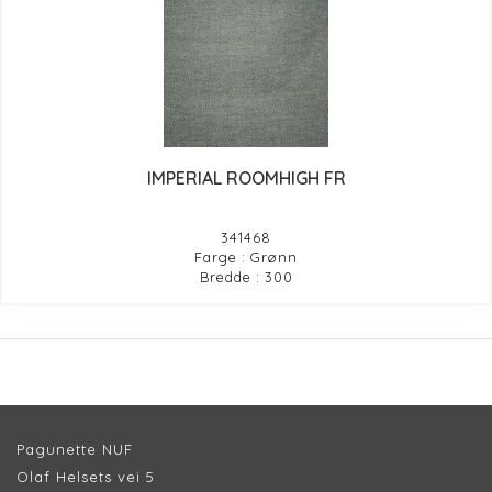
IMPERIAL ROOMHIGH FR
341468
Farge : Grønn
Bredde : 300
Pagunette NUF
Olaf Helsets vei 5