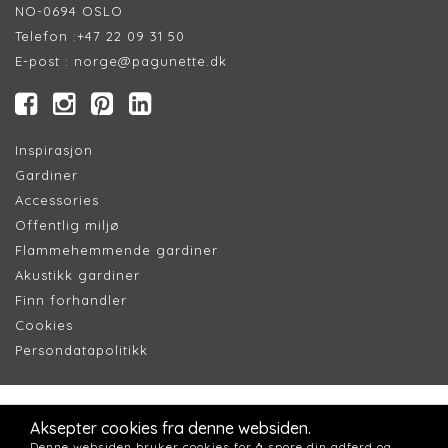
NO-0694 OSLO
Telefon :
+47 22 09 31 50
E-post :
norge@pagunette.dk
Inspirasjon
Gardiner
Accessories
Offentlig miljø
Flammehemmende gardiner
Akustikk gardiner
Finn forhandler
Cookie
s
Persondatapolitik
k
Aksepter cookies fra denne websiden.
Denne websiden bruker cookies for å spore din adferd og