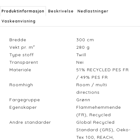
Produktinformasjon
Beskrivelse
Nedlastninger
Vaskeanvisning
Bredde
300
cm
Vekt pr. m²
280
g
Type stoff
Twill
Transparent
Nei
Materiale
51% RECYCLED PES FR
/ 49% PES FR
Roomhigh
Room / multi
directions
Fargegruppe
Grønn
Egenskaper
Flammehemmende
(FR), Recycled
Andre standarder
Global Recycled
Standard (GRS), Oeko-
Tex 100, REACH,