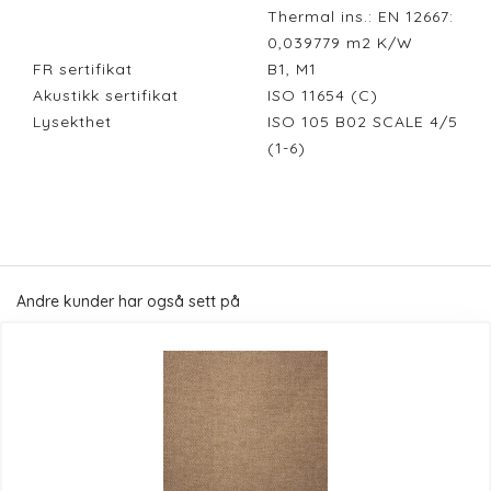
Thermal ins.: EN 12667:
0,039779 m2 K/W
FR sertifikat
B1, M1
Akustikk sertifikat
ISO 11654 (C)
Lysekthet
ISO 105 B02 SCALE 4/5
(1-6)
Andre kunder har også sett på