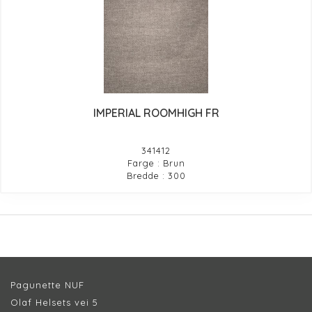
IMPERIAL ROOMHIGH FR
341412
Farge : Brun
Bredde : 300
Pagunette NUF
Olaf Helsets vei 5