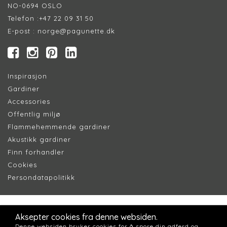
NO-0694 OSLO
Telefon :
+47 22 09 31 50
E-post :
norge@pagunette.dk
Inspirasjon
Gardiner
Accessories
Offentlig miljø
Flammehemmende gardiner
Akustikk gardiner
Finn forhandler
Cookie
s
Persondatapolitik
k
Aksepter cookies fra denne websiden.
Denne websiden bruker cookies for å spore din adferd og