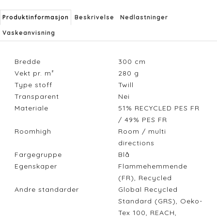
Produktinformasjon
Beskrivelse
Nedlastninger
Vaskeanvisning
Bredde
300
cm
Vekt pr. m²
280
g
Type stoff
Twill
Transparent
Nei
Materiale
51% RECYCLED PES FR
/ 49% PES FR
Roomhigh
Room / multi
directions
Fargegruppe
Blå
Egenskaper
Flammehemmende
(FR), Recycled
Andre standarder
Global Recycled
Standard (GRS), Oeko-
Tex 100, REACH,