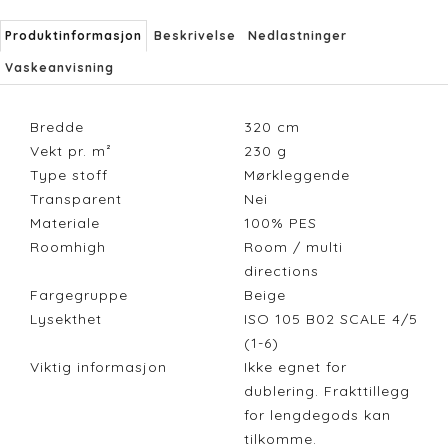
Produktinformasjon
Beskrivelse
Nedlastninger
Vaskeanvisning
Bredde
320
cm
Vekt pr. m²
230
g
Type stoff
Mørkleggende
Transparent
Nei
Materiale
100% PES
Roomhigh
Room / multi
directions
Fargegruppe
Beige
Lysekthet
ISO 105 B02 SCALE 4/5
(1-6)
Viktig informasjon
Ikke egnet for
dublering. Frakttillegg
for lengdegods kan
tilkomme.