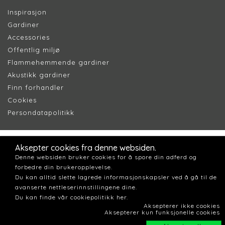
Inspirasjon
Gardiner
Accessories
Offentlig miljø
Flammehemmende gardiner
Akustikk gardiner
Finn forhandler
Cookie
s
Persondatapolitik
k
Aksepter cookies fra denne websiden.
Denne websiden bruker cookies for å spore din adferd og
forbedre din brukeropplevelse.
Du kan alltid slette lagrede informasjonskapsler ved å gå til de
avanserte nettleserinnstillingene dine.
Du kan finde vår cookiepolitikk her.
Aksepterer ikke cookies
Aksepterer kun funksjonelle cookies