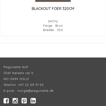
BLACKOUT FOER 320CM
341712
Farge : Brun
Bredde : 320
Pagunette NUF
Olaf Helsets vei 5
NO-0694 OSLO
Telefon :
+47 22 09 31 50
E-post :
norge@pagunette.dk