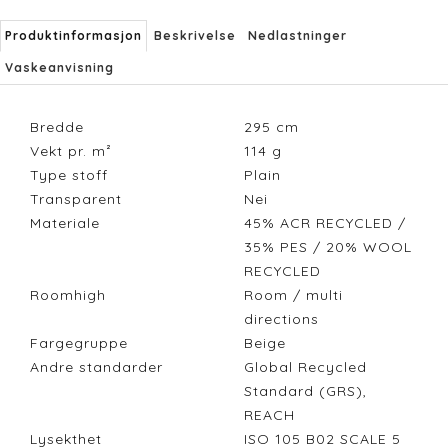
Produktinformasjon
Beskrivelse
Nedlastninger
Vaskeanvisning
Bredde
295
cm
Vekt pr. m²
114
g
Type stoff
Plain
Transparent
Nei
Materiale
45% ACR RECYCLED /
35% PES / 20% WOOL
RECYCLED
Roomhigh
Room / multi
directions
Fargegruppe
Beige
Andre standarder
Global Recycled
Standard (GRS),
REACH
Lysekthet
ISO 105 B02 SCALE 5