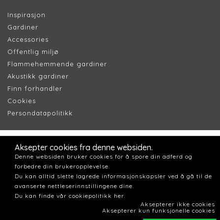
Inspirasjon
Gardiner
Accessories
Offentlig miljø
Flammehemmende gardiner
Akustikk gardiner
Finn forhandler
Cookie
s
Persondatapolitik
k
Aksepter cookies fra denne websiden.
Denne websiden bruker cookies for å spore din adferd og
forbedre din brukeropplevelse.
Du kan alltid slette lagrede informasjonskapsler ved å gå til de
avanserte nettleserinnstillingene dine.
Du kan finde vår cookiepolitikk her.
Aksepterer ikke cookies
Aksepterer kun funksjonelle cookies