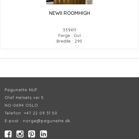
NEWII ROOMHIGH
339411
Farge : Gul
Bredde : 295
Pagunette NUF
Olaf Helsets vei 5
NO-0694 OSLO
Telefon :
+47 22 09 31 50
E-post :
norge@pagunette.dk