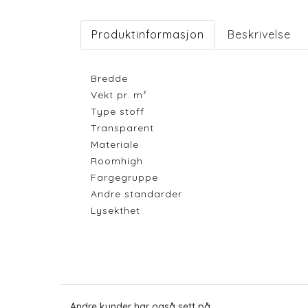
Produktinformasjon
Beskrivelse
Bredde
Vekt pr. m²
Type stoff
Transparent
Materiale
Roomhigh
Fargegruppe
Andre standarder
Lysekthet
Andre kunder har også sett på