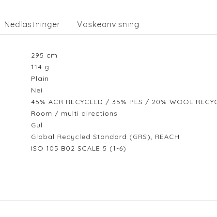
Nedlastninger
Vaskeanvisning
295
cm
114
g
Plain
Nei
45% ACR RECYCLED / 35% PES / 20% WOOL REC
Room / multi directions
Gul
Global Recycled Standard (GRS), REACH
ISO 105 B02 SCALE 5 (1-6)