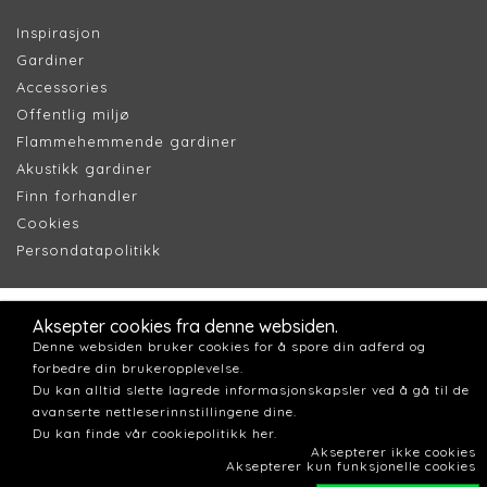
Inspirasjon
Gardiner
Accessories
Offentlig miljø
Flammehemmende gardiner
Akustikk gardiner
Finn forhandler
Cookie
s
Persondatapolitik
k
Aksepter cookies fra denne websiden.
Denne websiden bruker cookies for å spore din adferd og
forbedre din brukeropplevelse.
Du kan alltid slette lagrede informasjonskapsler ved å gå til de
avanserte nettleserinnstillingene dine.
Du kan finde vår cookiepolitikk her.
Aksepterer ikke cookies
Aksepterer kun funksjonelle cookies