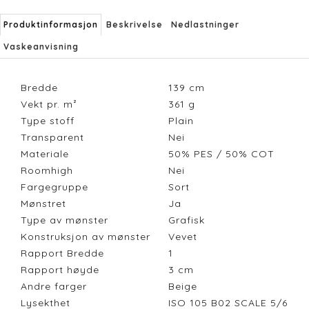
Produktinformasjon
Beskrivelse
Nedlastninger
Vaskeanvisning
Bredde
139
cm
Vekt pr. m²
361
g
Type stoff
Plain
Transparent
Nei
Materiale
50% PES / 50% COT
Roomhigh
Nei
Fargegruppe
Sort
Mønstret
Ja
Type av mønster
Grafisk
Konstruksjon av mønster
Vevet
Rapport Bredde
1
Rapport høyde
3
cm
Andre farger
Beige
Lysekthet
ISO 105 B02 SCALE 5/6