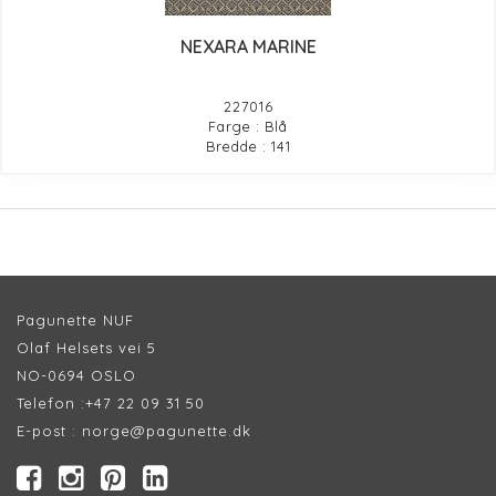
NEXARA MARINE
227016
Farge : Blå
Bredde : 141
Pagunette NUF
Olaf Helsets vei 5
NO-0694 OSLO
Telefon :
+47 22 09 31 50
E-post :
norge@pagunette.dk