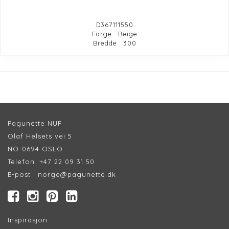
D367111550
Farge : Beige
Bredde : 300
Pagunette NUF
Olaf Helsets vei 5
NO-0694 OSLO
Telefon :
+47 22 09 31 50
E-post :
norge@pagunette.dk
Inspirasjon