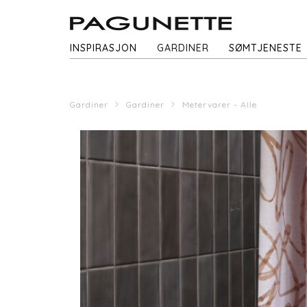
INSPIRASJON
GARDINER
SØMTJENESTE
Gardiner
Gardiner
Metervarer - Alle