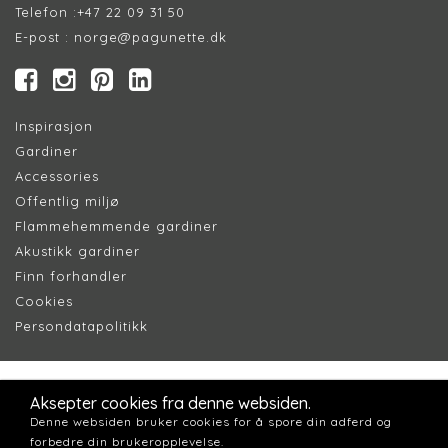
Telefon :
+47 22 09 31 50
E-post :
norge@pagunette.dk
Inspirasjon
Gardiner
Accessories
Offentlig miljø
Flammehemmende gardiner
Akustikk gardiner
Finn forhandler
Cookie
s
Persondatapolitik
k
Aksepter cookies fra denne websiden.
Denne websiden bruker cookies for å spore din adferd og
forbedre din brukeropplevelse.