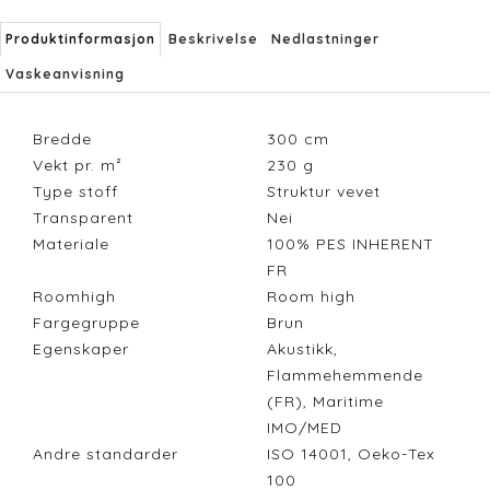
Produktinformasjon
Beskrivelse
Nedlastninger
Vaskeanvisning
Bredde
300
cm
Vekt pr. m²
230
g
Type stoff
Struktur vevet
Transparent
Nei
Materiale
100% PES INHERENT
FR
Roomhigh
Room high
Fargegruppe
Brun
Egenskaper
Akustikk,
Flammehemmende
(FR), Maritime
IMO/MED
Andre standarder
ISO 14001, Oeko-Tex
100