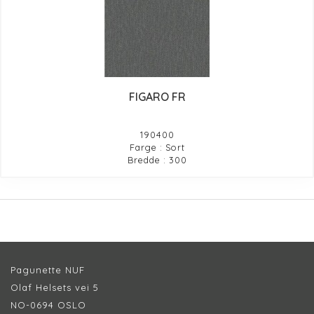
FIGARO FR
190400
Farge : Sort
Bredde : 300
Pagunette NUF
Olaf Helsets vei 5
NO-0694 OSLO