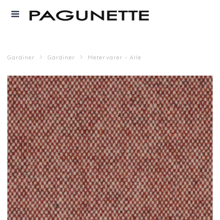
Gardiner
Gardiner
Metervarer - Alle