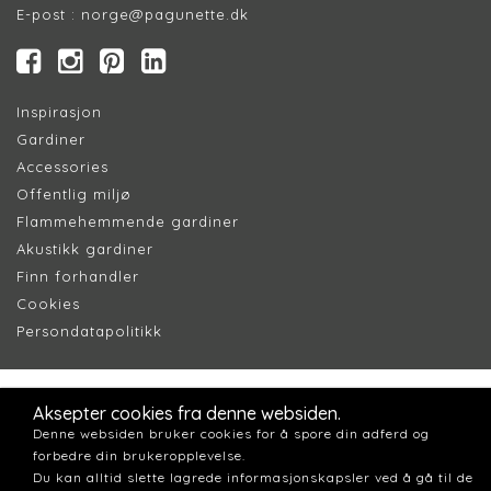
E-post :
norge@pagunette.dk
Inspirasjon
Gardiner
Accessories
Offentlig miljø
Flammehemmende gardiner
Akustikk gardiner
Finn forhandler
Cookie
s
Persondatapolitik
k
Aksepter cookies fra denne websiden.
Denne websiden bruker cookies for å spore din adferd og
forbedre din brukeropplevelse.
Du kan alltid slette lagrede informasjonskapsler ved å gå til de