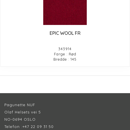
EPIC WOOL FR
343914
Farge : Rød
Bredde : 145
Pagunette NUF
Olaf Helsets vei 5
NO-0694 OSLO
Telefon :
+47 22 09 31 50