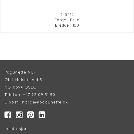
345412
Farge : Brun
Bredde : 150
Pagunette NUF
Olaf Helsets vei 5
NO-0694 OSLO
Telefon :
+47 22 09 31 50
E-post :
norge@pagunette.dk
Inspirasjon