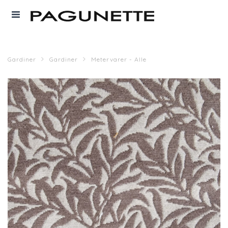
Gardiner
Gardiner
Metervarer - Alle