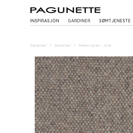
INSPIRASJON
GARDINER
SØMTJENESTE
Gardiner
Gardiner
Metervarer - Alle