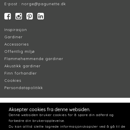
E-post :
norge@pagunette.dk
Inspirasjon
Gardiner
Accessories
Offentlig miljø
Flammehemmende gardiner
Akustikk gardiner
Finn forhandler
Cookie
s
Persondatapolitik
k
Aksepter cookies fra denne websiden.
Denne websiden bruker cookies for å spore din adferd og
forbedre din brukeropplevelse.
Du kan alltid slette lagrede informasjonskapsler ved å gå til de