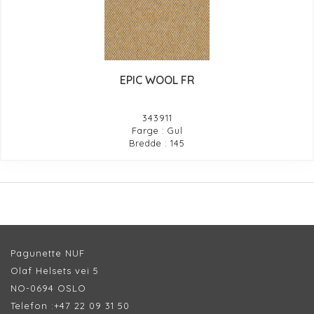
EPIC WOOL FR
343911
Farge : Gul
Bredde : 145
Pagunette NUF
Olaf Helsets vei 5
NO-0694 OSLO
Telefon :
+47 22 09 31 50