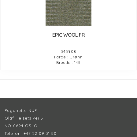
EPIC WOOL FR
343908
Farge : Grønn
Bredde : 145
Pagunette NUF
Olaf Helsets vei 5
NO-0694 OSLO
Telefon :
+47 22 09 31 50