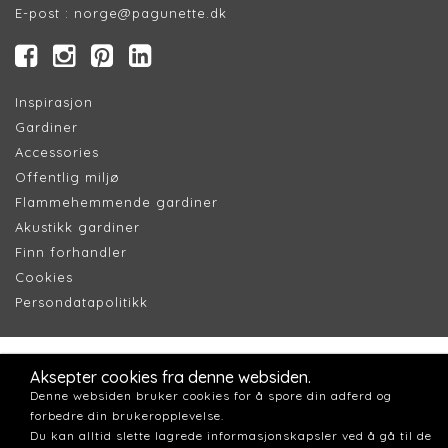
E-post :
norge@pagunette.dk
Inspirasjon
Gardiner
Accessories
Offentlig miljø
Flammehemmende gardiner
Akustikk gardiner
Finn forhandler
Cookie
s
Persondatapolitik
k
Aksepter cookies fra denne websiden.
Denne websiden bruker cookies for å spore din adferd og
forbedre din brukeropplevelse.
Du kan alltid slette lagrede informasjonskapsler ved å gå til de