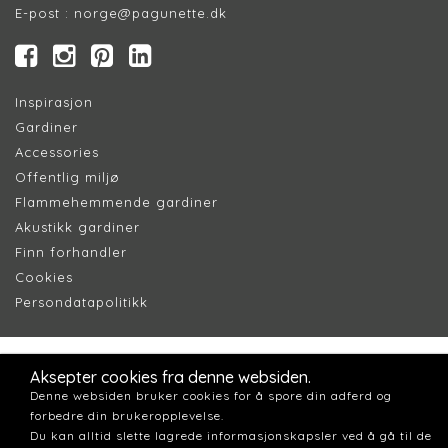
E-post :
norge@pagunette.dk
Inspirasjon
Gardiner
Accessories
Offentlig miljø
Flammehemmende gardiner
Akustikk gardiner
Finn forhandler
Cookie
s
Persondatapolitik
k
Aksepter cookies fra denne websiden.
Denne websiden bruker cookies for å spore din adferd og
forbedre din brukeropplevelse.
Du kan alltid slette lagrede informasjonskapsler ved å gå til de