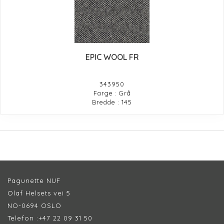
EPIC WOOL FR
343950
Farge : Grå
Bredde : 145
Pagunette NUF
Olaf Helsets vei 5
NO-0694 OSLO
Telefon :
+47 22 09 31 50