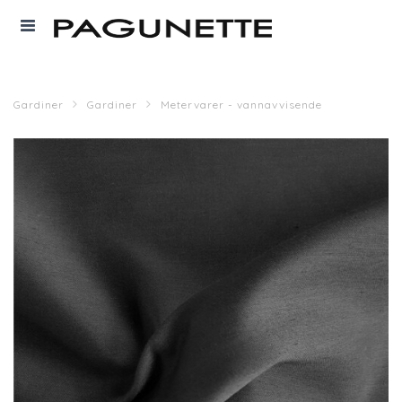
Gardiner
Gardiner
Metervarer - vannavvisende