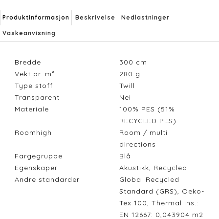
Produktinformasjon
Beskrivelse
Nedlastninger
Vaskeanvisning
Bredde
300
cm
Vekt pr. m²
280
g
Type stoff
Twill
Transparent
Nei
Materiale
100% PES (51%
RECYCLED PES)
Roomhigh
Room / multi
directions
Fargegruppe
Blå
Egenskaper
Akustikk, Recycled
Andre standarder
Global Recycled
Standard (GRS), Oeko-
Tex 100, Thermal ins.:
EN 12667: 0,043904 m2