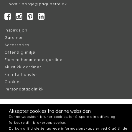
E-post :
norge@pagunette.dk
Inspirasjon
Gardiner
Accessories
Offentlig miljø
Flammehemmende gardiner
Akustikk gardiner
Finn forhandler
Cookie
s
Persondatapolitik
k
Aksepter cookies fra denne websiden.
Denne websiden bruker cookies for å spore din adferd og
forbedre din brukeropplevelse.
Du kan alltid slette lagrede informasjonskapsler ved å gå til de