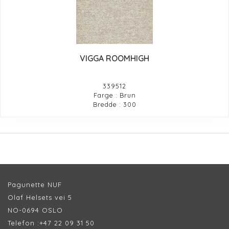
VIGGA ROOMHIGH
339512
Farge : Brun
Bredde : 300
Pagunette NUF
Olaf Helsets vei 5
NO-0694 OSLO
Telefon :
+47 22 09 31 50