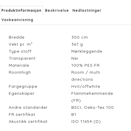
Produktinformasjon
Beskrivelse
Nedlastninger
Vaskeanvisning
Bredde
300
cm
Vekt pr. m²
367
g
Type stoff
Mørkleggende
Transparent
Nei
Materiale
100% PES FR
Roomhigh
Room / multi
directions
Fargegruppe
Hvit/offwhite
Egenskaper
Flammehemmende
(FR)
Andre standarder
BSCI, Oeko-Tex 100
FR sertifikat
B1
Akustikk sertifikat
ISO 11654 (D)