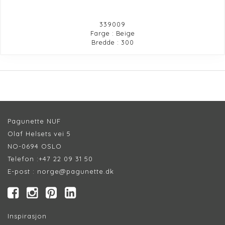
339009
Farge : Beige
Bredde : 300
Pagunette NUF
Olaf Helsets vei 5
NO-0694 OSLO
Telefon :
+47 22 09 31 50
E-post :
norge@pagunette.dk
Inspirasjon