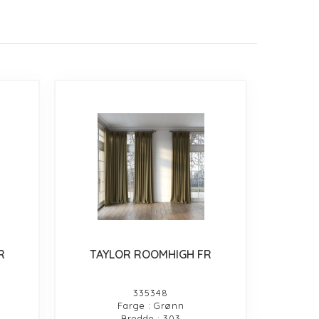
R
TAYLOR ROOMHIGH FR
335348
Farge : Grønn
Bredde : 303