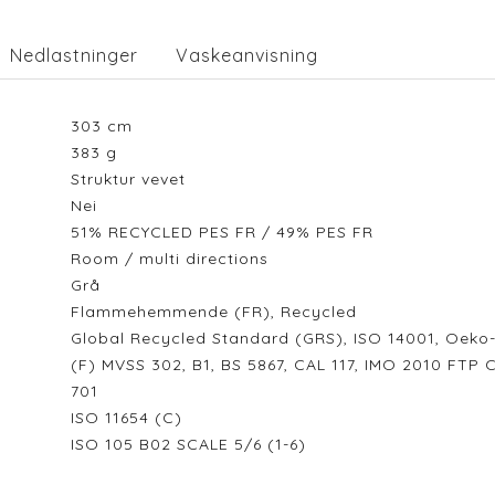
Nedlastninger
Vaskeanvisning
303
cm
383
g
Struktur vevet
Nei
51% RECYCLED PES FR / 49% PES FR
Room / multi directions
Grå
Flammehemmende (FR), Recycled
Global Recycled Standard (GRS), ISO 14001, Oeko
(F) MVSS 302, B1, BS 5867, CAL 117, IMO 2010 FTP
701
ISO 11654 (C)
ISO 105 B02 SCALE 5/6 (1-6)