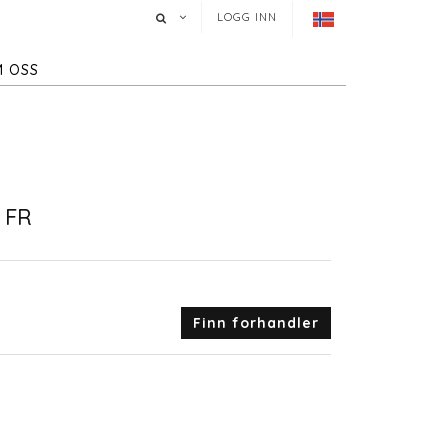
LOGG INN
 OSS
 FR
Finn forhandler