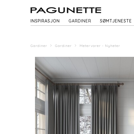
INSPIRASJON
GARDINER
SØMTJENESTE
Gardiner
Gardiner
Metervarer - Nyheter