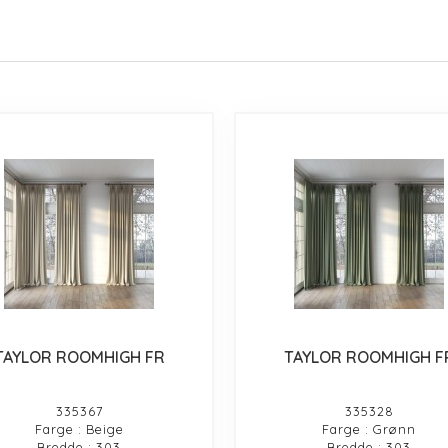
TAYLOR ROOMHIGH FR
TAYLOR ROOMHIGH F
335367
335328
Farge : Beige
Farge : Grønn
Bredde : 303
Bredde : 303