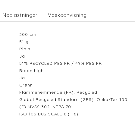
Nedlastninger
Vaskeanvisning
300
cm
51
g
Plain
Ja
51% RECYCLED PES FR / 49% PES FR
Room high
Ja
Grønn
Flammehemmende (FR), Recycled
Global Recycled Standard (GRS), Oeko-Tex 100
(F) MVSS 302, NFPA 701
ISO 105 B02 SCALE 6 (1-6)