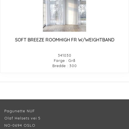
SOFT BREEZE ROOMHIGH FR W/WEIGHTBAND
341030
Farge : Grå
Bredde : 300
Pagunette NUF
Olaf Helsets vei 5
NO-0694 OSLO