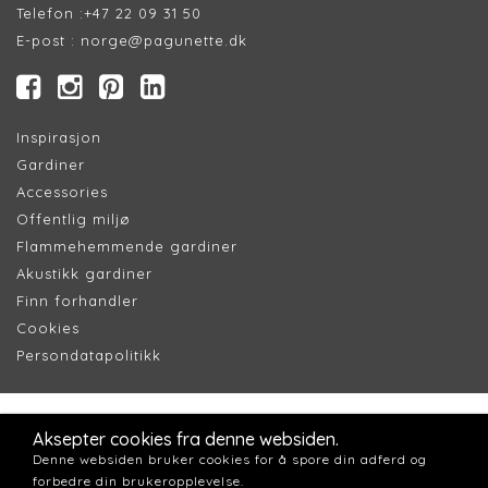
Telefon :
+47 22 09 31 50
E-post :
norge@pagunette.dk
Inspirasjon
Gardiner
Accessories
Offentlig miljø
Flammehemmende gardiner
Akustikk gardiner
Finn forhandler
Cookie
s
Persondatapolitik
k
Aksepter cookies fra denne websiden.
Denne websiden bruker cookies for å spore din adferd og
forbedre din brukeropplevelse.