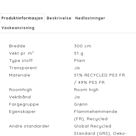
Produktinformasjon
Beskrivelse
Nedlastninger
Vaskeanvisning
Bredde
300
cm
Vekt pr. m²
51
g
Type stoff
Plain
Transparent
Ja
Materiale
51% RECYCLED PES FR
/ 49% PES FR
Roomhigh
Room high
Vektbånd
Ja
Fargegruppe
Grønn
Egenskaper
Flammehemmende
(FR), Recycled
Andre standarder
Global Recycled
Standard (GRS), Oeko-