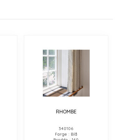
RHOMBE
340106
Farge : Blå
Bredde : 140