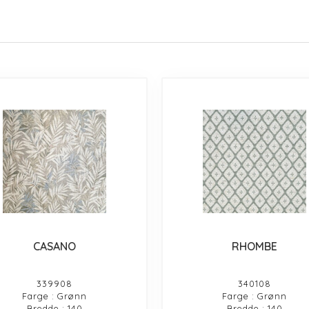
CASANO
RHOMBE
339908
340108
Farge : Grønn
Farge : Grønn
Bredde : 140
Bredde : 140