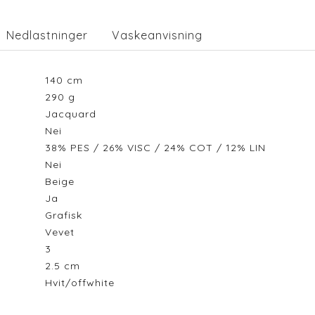
Nedlastninger
Vaskeanvisning
140
cm
290
g
Jacquard
Nei
38% PES / 26% VISC / 24% COT / 12% LIN
Nei
Beige
Ja
Grafisk
Vevet
3
2.5
cm
Hvit/offwhite