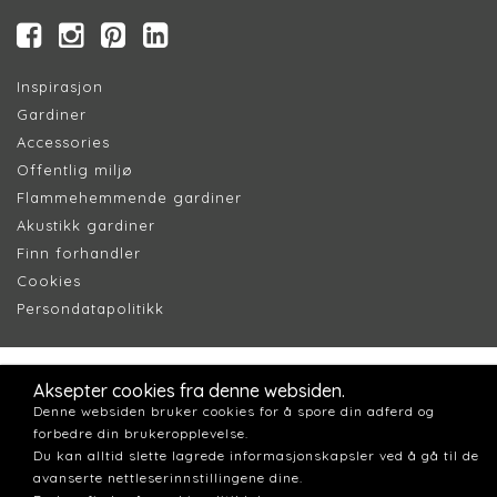
Inspirasjon
Gardiner
Accessories
Offentlig miljø
Flammehemmende gardiner
Akustikk gardiner
Finn forhandler
Cookie
s
Persondatapolitik
k
Aksepter cookies fra denne websiden.
Denne websiden bruker cookies for å spore din adferd og
forbedre din brukeropplevelse.
Du kan alltid slette lagrede informasjonskapsler ved å gå til de
avanserte nettleserinnstillingene dine.