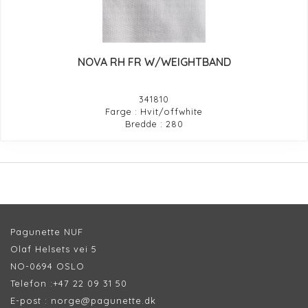
NOVA RH FR W/WEIGHTBAND
341810
Farge : Hvit/offwhite
Bredde : 280
Pagunette NUF
Olaf Helsets vei 5
NO-0694 OSLO
Telefon :
+47 22 09 31 50
E-post :
norge@pagunette.dk