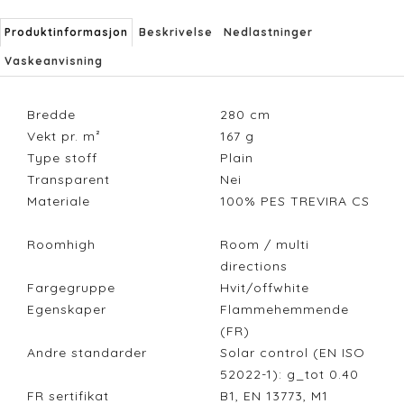
Produktinformasjon
Beskrivelse
Nedlastninger
Vaskeanvisning
Bredde
280
cm
Vekt pr. m²
167
g
Type stoff
Plain
Transparent
Nei
Materiale
100% PES TREVIRA CS
Roomhigh
Room / multi
directions
Fargegruppe
Hvit/offwhite
Egenskaper
Flammehemmende
(FR)
Andre standarder
Solar control (EN ISO
52022-1): g_tot 0.40
FR sertifikat
B1, EN 13773, M1