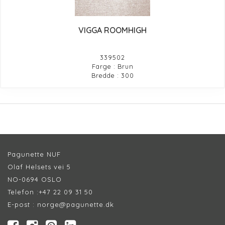
VIGGA ROOMHIGH
339502
Farge : Brun
Bredde : 300
Pagunette NUF
Olaf Helsets vei 5
NO-0694 OSLO
Telefon :
+47 22 09 31 50
E-post :
norge@pagunette.dk