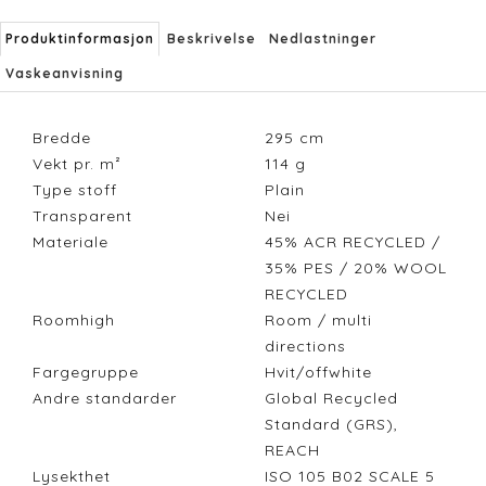
Produktinformasjon
Beskrivelse
Nedlastninger
Vaskeanvisning
Bredde
295
cm
Vekt pr. m²
114
g
Type stoff
Plain
Transparent
Nei
Materiale
45% ACR RECYCLED /
35% PES / 20% WOOL
RECYCLED
Roomhigh
Room / multi
directions
Fargegruppe
Hvit/offwhite
Andre standarder
Global Recycled
Standard (GRS),
REACH
Lysekthet
ISO 105 B02 SCALE 5