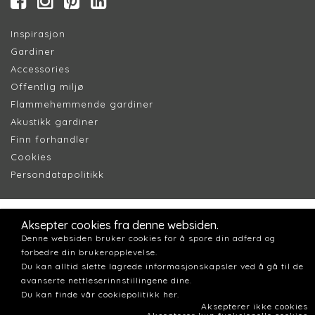
Inspirasjon
Gardiner
Accessories
Offentlig miljø
Flammehemmende gardiner
Akustikk gardiner
Finn forhandler
Cookie
s
Persondatapolitik
k
Aksepter cookies fra denne websiden.
Denne websiden bruker cookies for å spore din adferd og
forbedre din brukeropplevelse.
Du kan alltid slette lagrede informasjonskapsler ved å gå til de
avanserte nettleserinnstillingene dine.
Du kan finde vår cookiepolitikk her.
Aksepterer ikke cookies