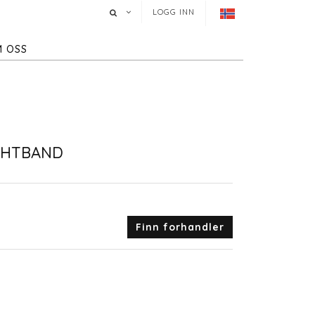
LOGG INN
 OSS
GHTBAND
Finn forhandler