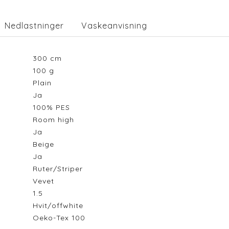
Nedlastninger
Vaskeanvisning
300
cm
100
g
Plain
Ja
100% PES
Room high
Ja
Beige
Ja
Ruter/Striper
Vevet
1.5
Hvit/offwhite
Oeko-Tex 100