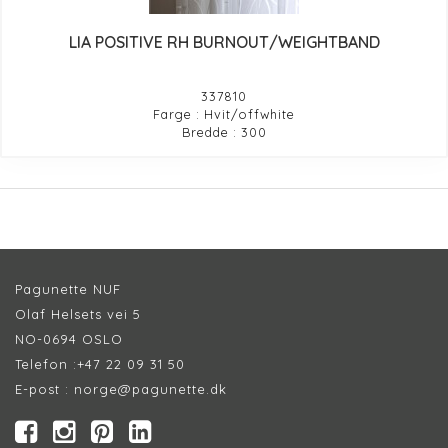
LIA POSITIVE RH BURNOUT/WEIGHTBAND
337810
Farge : Hvit/offwhite
Bredde : 300
Pagunette NUF
Olaf Helsets vei 5
NO-0694 OSLO
Telefon :
+47 22 09 31 50
E-post :
norge@pagunette.dk