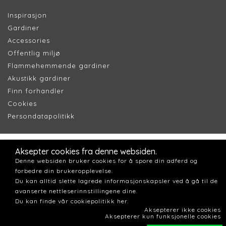
Inspirasjon
Gardiner
Accessories
Offentlig miljø
Flammehemmende gardiner
Akustikk gardiner
Finn forhandler
Cookie
s
Persondatapolitik
k
Aksepter cookies fra denne websiden.
Denne websiden bruker cookies for å spore din adferd og
forbedre din brukeropplevelse.
Du kan alltid slette lagrede informasjonskapsler ved å gå til de
avanserte nettleserinnstillingene dine.
Du kan finde vår cookiepolitikk her.
Aksepterer ikke cookies
Aksepterer kun funksjonelle cookies