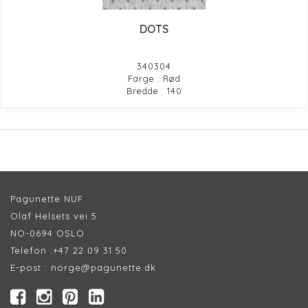
DOTS
340304
Farge : Rød
Bredde : 140
Pagunette NUF
Olaf Helsets vei 5
NO-0694 OSLO
Telefon :
+47 22 09 31 50
E-post :
norge@pagunette.dk