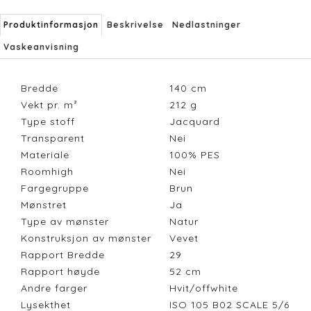
Produktinformasjon
Beskrivelse
Nedlastninger
Vaskeanvisning
Bredde
140
cm
Vekt pr. m²
212
g
Type stoff
Jacquard
Transparent
Nei
Materiale
100% PES
Roomhigh
Nei
Fargegruppe
Brun
Mønstret
Ja
Type av mønster
Natur
Konstruksjon av mønster
Vevet
Rapport Bredde
29
Rapport høyde
52
cm
Andre farger
Hvit/offwhite
Lysekthet
ISO 105 B02 SCALE 5/6