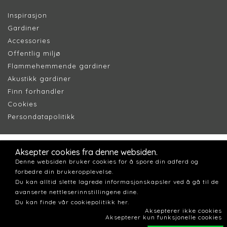
Inspirasjon
Gardiner
Accessories
Offentlig miljø
Flammehemmende gardiner
Akustikk gardiner
Finn forhandler
Cookie
s
Persondatapolitik
k
Aksepter cookies fra denne websiden.
Denne websiden bruker cookies for å spore din adferd og
forbedre din brukeropplevelse.
Du kan alltid slette lagrede informasjonskapsler ved å gå til de
avanserte nettleserinnstillingene dine.
Du kan finde vår cookiepolitikk her.
Aksepterer ikke cookies
Aksepterer kun funksjonelle cookies