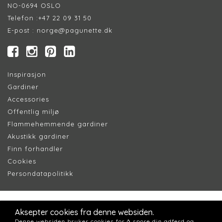
NO-0694 OSLO
Telefon :
+47 22 09 31 50
E-post :
norge@pagunette.dk
Inspirasjon
Gardiner
Accessories
Offentlig miljø
Flammehemmende gardiner
Akustikk gardiner
Finn forhandler
Cookie
s
Persondatapolitik
k
Aksepter cookies fra denne websiden.
Denne websiden bruker cookies for å spore din adferd og