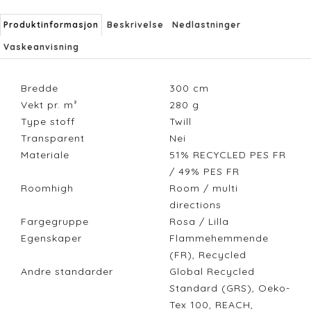
Produktinformasjon
Beskrivelse
Nedlastninger
Vaskeanvisning
Bredde
300
cm
Vekt pr. m²
280
g
Type stoff
Twill
Transparent
Nei
Materiale
51% RECYCLED PES FR
/ 49% PES FR
Roomhigh
Room / multi
directions
Fargegruppe
Rosa / Lilla
Egenskaper
Flammehemmende
(FR), Recycled
Andre standarder
Global Recycled
Standard (GRS), Oeko-
Tex 100, REACH,