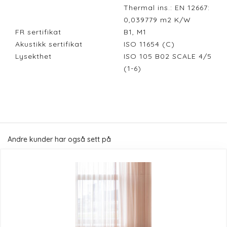
Thermal ins.: EN 12667:
0,039779 m2 K/W
FR sertifikat
B1, M1
Akustikk sertifikat
ISO 11654 (C)
Lysekthet
ISO 105 B02 SCALE 4/5
(1-6)
Andre kunder har også sett på