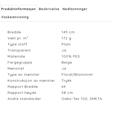
Produktinformasjon
Beskrivelse
Nedlastninger
Vaskeanvisning
Bredde
145
cm
Vekt pr. m²
172
g
Type stoff
Plain
Transparent
Ja
Materiale
100% PES
Fargegruppe
Beige
Mønstret
Ja
Type av mønster
Floral/Blomstret
Konstruksjon av mønster
Trykk
Rapport Bredde
64
Rapport høyde
58
cm
Andre standarder
Oeko-Tex 100, SMETA