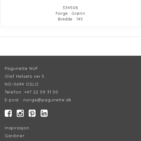
334508
Farge : Grønn
Bredde : 145
Pagunette NUF
Olaf Helsets vei 5
NO-0694 OSLO
Telefon :
+47 22 09 31 50
E-post :
norge@pagunette.dk
Inspirasjon
Gardiner