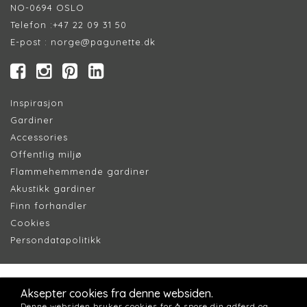
NO-0694 OSLO
Telefon :
+47 22 09 31 50
E-post :
norge@pagunette.dk
Inspirasjon
Gardiner
Accessories
Offentlig miljø
Flammehemmende gardiner
Akustikk gardiner
Finn forhandler
Cookie
s
Persondatapolitik
k
Aksepter cookies fra denne websiden.
Denne websiden bruker cookies for å spore din adferd og