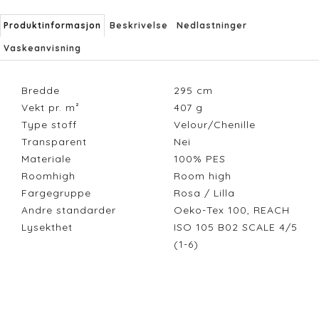
Produktinformasjon
Beskrivelse
Nedlastninger
Vaskeanvisning
Bredde
295
cm
Vekt pr. m²
407
g
Type stoff
Velour/Chenille
Transparent
Nei
Materiale
100% PES
Roomhigh
Room high
Fargegruppe
Rosa / Lilla
Andre standarder
Oeko-Tex 100, REACH
Lysekthet
ISO 105 B02 SCALE 4/5
(1-6)