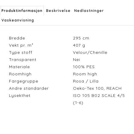
Produktinformasjon
Beskrivelse
Nedlastninger
Vaskeanvisning
Bredde
295
cm
Vekt pr. m²
407
g
Type stoff
Velour/Chenille
Transparent
Nei
Materiale
100% PES
Roomhigh
Room high
Fargegruppe
Rosa / Lilla
Andre standarder
Oeko-Tex 100, REACH
Lysekthet
ISO 105 B02 SCALE 4/5
(1-6)