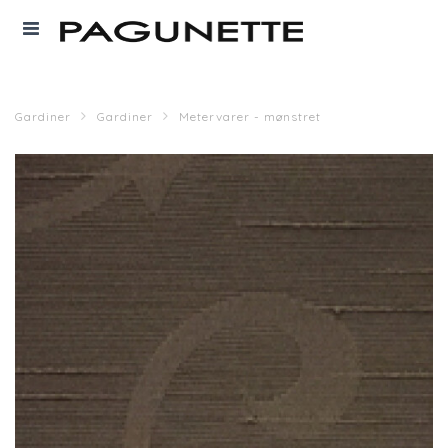
Gardiner
Gardiner
Metervarer - mønstret