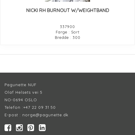
NICKI RH BURNOUT W/WEIGHTBAND
337900
Farge : Sort
Bredde : 300
Pagunette NUF
Olaf Helsets vei 5
NO-0694 OSLO
Telefon :
+47 22 09 31 50
E-post :
norge@pagunette.dk