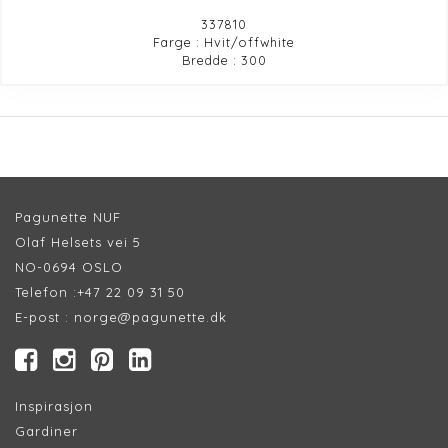
337810
Farge : Hvit/offwhite
Bredde : 300
Pagunette NUF
Olaf Helsets vei 5
NO-0694 OSLO
Telefon :
+47 22 09 31 50
E-post :
norge@pagunette.dk
Inspirasjon
Gardiner