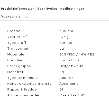
Produktinformasjon
Beskrivelse
Nedlastninger
Vaskeanvisning
Bredde
300
cm
Vekt pr. m²
137
g
Type stoff
Burnout
Transparent
Ja
Materiale
86%VISC / 14% PES
Roomhigh
Room high
Fargegruppe
Hvit/offwhite
Mønstret
Ja
Type av mønster
Abstrakt
Konstruksjon av mønster
Ausbrenner
Rapport Bredde
64
Andre standarder
Oeko-Tex 100