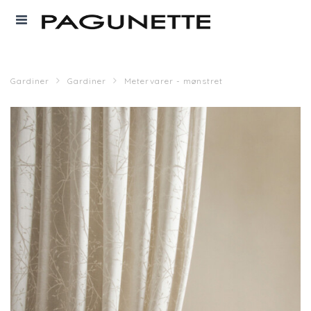
Gardiner
Gardiner
Metervarer - mønstret