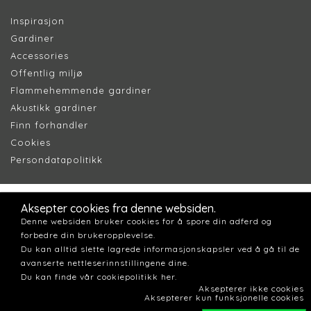
Inspirasjon
Gardiner
Accessories
Offentlig miljø
Flammehemmende gardiner
Akustikk gardiner
Finn forhandler
Cookie
s
Persondatapolitik
k
Aksepter cookies fra denne websiden.
Denne websiden bruker cookies for å spore din adferd og
forbedre din brukeropplevelse.
Du kan alltid slette lagrede informasjonskapsler ved å gå til de
avanserte nettleserinnstillingene dine.
Du kan finde vår cookiepolitikk her.
Aksepterer ikke cookies
Aksepterer kun funksjonelle cookies