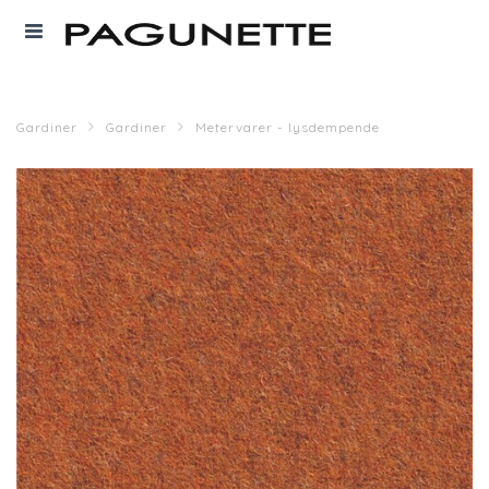
Gardiner
Gardiner
Metervarer - lysdempende