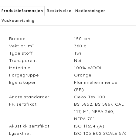
Produktinformasjon
Beskrivelse
Nedlastninger
Vaskeanvisning
Bredde
150
cm
Vekt pr. m²
360
g
Type stoff
Twill
Transparent
Nei
Materiale
100% WOOL
Fargegruppe
Orange
Egenskaper
Flammehemmende
(FR)
Andre standarder
Oeko-Tex 100
FR sertifikat
BS 5852, BS 5867, CAL
117, M1, NFPA 260,
NFPA 701
Akustikk sertifikat
ISO 11654 (A)
Lysekthet
ISO 105 B02 SCALE 5/6