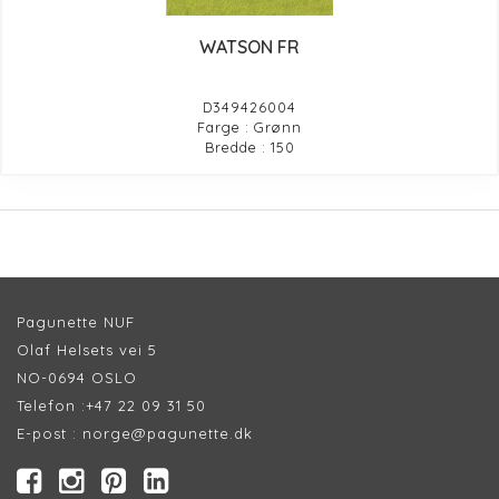
WATSON FR
D349426004
Farge : Grønn
Bredde : 150
Pagunette NUF
Olaf Helsets vei 5
NO-0694 OSLO
Telefon :
+47 22 09 31 50
E-post :
norge@pagunette.dk