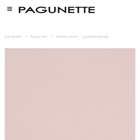
Gardiner
Gardiner
Metervarer - lysdempende