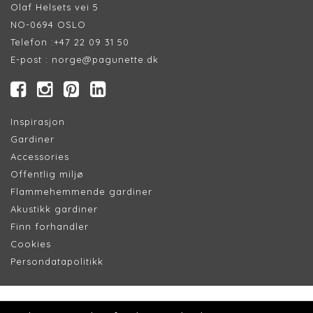
Olaf Helsets vei 5
NO-0694 OSLO
Telefon :
+47 22 09 31 50
E-post :
norge@pagunette.dk
Inspirasjon
Gardiner
Accessories
Offentlig miljø
Flammehemmende gardiner
Akustikk gardiner
Finn forhandler
Cookie
s
Persondatapolitik
k