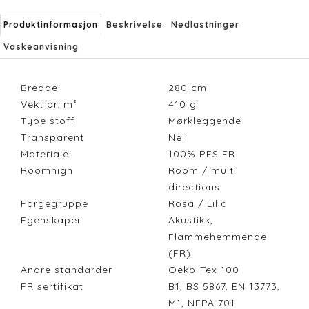
Produktinformasjon
Beskrivelse
Nedlastninger
Vaskeanvisning
Bredde
280
cm
Vekt pr. m²
410
g
Type stoff
Mørkleggende
Transparent
Nei
Materiale
100% PES FR
Roomhigh
Room / multi
directions
Fargegruppe
Rosa / Lilla
Egenskaper
Akustikk,
Flammehemmende
(FR)
Andre standarder
Oeko-Tex 100
FR sertifikat
B1, BS 5867, EN 13773,
M1, NFPA 701