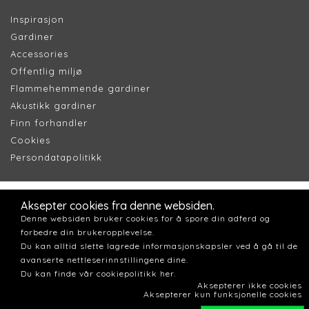
Inspirasjon
Gardiner
Accessories
Offentlig miljø
Flammehemmende gardiner
Akustikk gardiner
Finn forhandler
Cookie
s
Persondatapolitik
k
Aksepter cookies fra denne websiden.
Denne websiden bruker cookies for å spore din adferd og
forbedre din brukeropplevelse.
Du kan alltid slette lagrede informasjonskapsler ved å gå til de
avanserte nettleserinnstillingene dine.
Du kan finde vår cookiepolitikk her.
Aksepterer ikke cookies
Aksepterer kun funksjonelle cookies