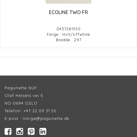
ECOLINE TWO FR
D437281550
Farge : Hvit/offwhite
Bredde : 297
Pagunette NUF
Olaf Helsets vei 5
NO-0694 OSLO
Telefon :
+47 22 09 31 50
E-post :
norge@pagunette.dk