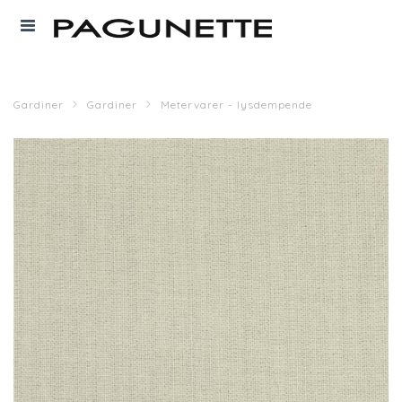
Gardiner
Gardiner
Metervarer - lysdempende