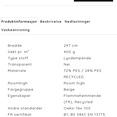
Produktinformasjon
Beskrivelse
Nedlastninger
Vaskeanvisning
Bredde
297
cm
Vekt pr. m²
400
g
Type stoff
Lysdempende
Transparent
Nei
Materiale
72% PES / 28% PES
RECYCLED
Roomhigh
Room high
Fargegruppe
Beige
Egenskaper
Flammehemmende
(FR), Recycled
Andre standarder
Oeko-Tex 100
FR sertifikat
B1, BS 5867, EN 13773,