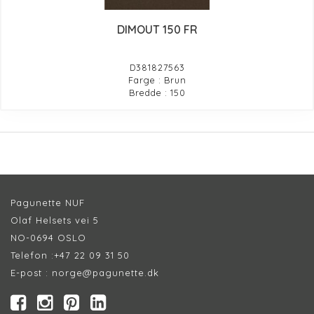
DIMOUT 150 FR
D381827563
Farge : Brun
Bredde : 150
Pagunette NUF
Olaf Helsets vei 5
NO-0694 OSLO
Telefon :
+47 22 09 31 50
E-post :
norge@pagunette.dk