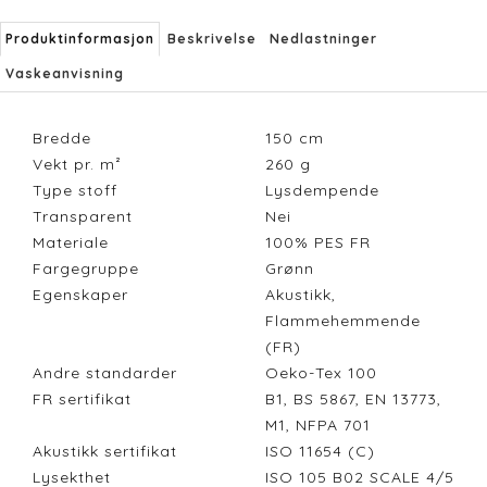
Produktinformasjon
Beskrivelse
Nedlastninger
Vaskeanvisning
Bredde
150
cm
Vekt pr. m²
260
g
Type stoff
Lysdempende
Transparent
Nei
Materiale
100% PES FR
Fargegruppe
Grønn
Egenskaper
Akustikk,
Flammehemmende
(FR)
Andre standarder
Oeko-Tex 100
FR sertifikat
B1, BS 5867, EN 13773,
M1, NFPA 701
Akustikk sertifikat
ISO 11654 (C)
Lysekthet
ISO 105 B02 SCALE 4/5