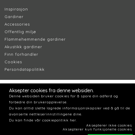
Inspirasjon
Gardiner
Accessories
Offentlig miljø
Flammehemmende gardiner
Akustikk gardiner
Finn forhandler
Cookie
s
Persondatapolitik
k
Aksepter cookies fra denne websiden.
Denne websiden bruker cookies for å spore din adferd og
forbedre din brukeropplevelse.
Du kan alltid slette lagrede informasjonskapsler ved å gå til de
avanserte nettleserinnstillingene dine.
Du kan finde vår cookiepolitikk her.
Aksepterer ikke cookies
Aksepterer kun funksjonelle cookies