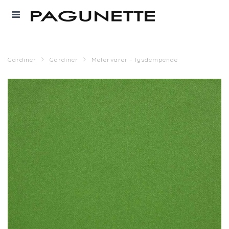
Gardiner
Gardiner
Metervarer - lysdempende