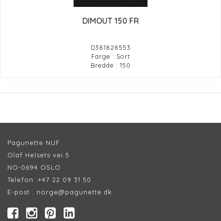
DIMOUT 150 FR
D381828553
Farge : Sort
Bredde : 150
Pagunette NUF
Olaf Helsets vei 5
NO-0694 OSLO
Telefon :
+47 22 09 31 50
E-post :
norge@pagunette.dk