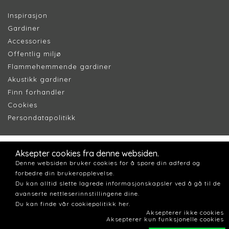
Inspirasjon
Gardiner
Accessories
Offentlig miljø
Flammehemmende gardiner
Akustikk gardiner
Finn forhandler
Cookie
s
Persondatapolitik
k
Aksepter cookies fra denne websiden.
Denne websiden bruker cookies for å spore din adferd og
forbedre din brukeropplevelse.
Du kan alltid slette lagrede informasjonskapsler ved å gå til de
avanserte nettleserinnstillingene dine.
Du kan finde vår cookiepolitikk her.
Aksepterer ikke cookies
Aksepterer kun funksjonelle cookies