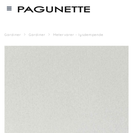
Gardiner
Gardiner
Metervarer - lysdempende