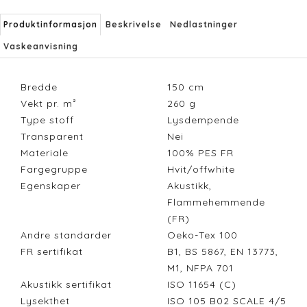
Produktinformasjon
Beskrivelse
Nedlastninger
Vaskeanvisning
Bredde
150
cm
Vekt pr. m²
260
g
Type stoff
Lysdempende
Transparent
Nei
Materiale
100% PES FR
Fargegruppe
Hvit/offwhite
Egenskaper
Akustikk,
Flammehemmende
(FR)
Andre standarder
Oeko-Tex 100
FR sertifikat
B1, BS 5867, EN 13773,
M1, NFPA 701
Akustikk sertifikat
ISO 11654 (C)
Lysekthet
ISO 105 B02 SCALE 4/5