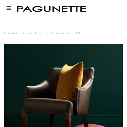
Gardiner
Gardiner
Metervarer - ILIV