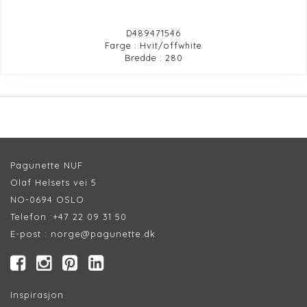
D489471546
Farge : Hvit/offwhite
Bredde : 280
Pagunette NUF
Olaf Helsets vei 5
NO-0694 OSLO
Telefon :
+47 22 09 31 50
E-post :
norge@pagunette.dk
Inspirasjon